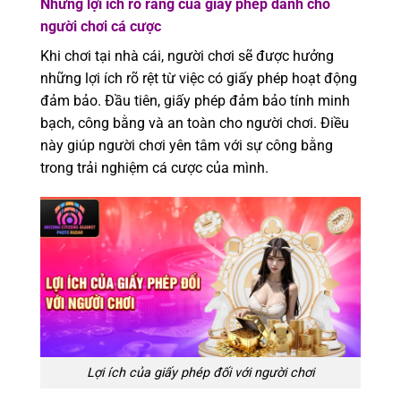
Những lợi ích rõ ràng của giấy phép dành cho
người chơi cá cược
Khi chơi tại nhà cái, người chơi sẽ được hưởng
những lợi ích rõ rệt từ việc có giấy phép hoạt động
đảm bảo. Đầu tiên, giấy phép đảm bảo tính minh
bạch, công bằng và an toàn cho người chơi. Điều
này giúp người chơi yên tâm với sự công bằng
trong trải nghiệm cá cược của mình.
Lợi ích của giấy phép đối với người chơi