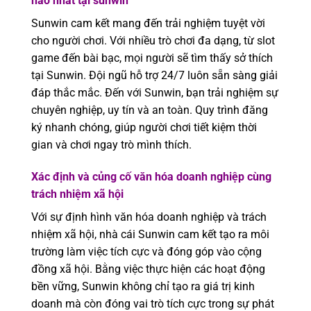
hảo nhất tại sunwin
Sunwin cam kết mang đến trải nghiệm tuyệt vời
cho người chơi. Với nhiều trò chơi đa dạng, từ slot
game đến bài bạc, mọi người sẽ tìm thấy sở thích
tại Sunwin. Đội ngũ hỗ trợ 24/7 luôn sẵn sàng giải
đáp thắc mắc. Đến với Sunwin, bạn trải nghiệm sự
chuyên nghiệp, uy tín và an toàn. Quy trình đăng
ký nhanh chóng, giúp người chơi tiết kiệm thời
gian và chơi ngay trò mình thích.
Xác định và củng cố văn hóa doanh nghiệp cùng
trách nhiệm xã hội
Với sự định hình văn hóa doanh nghiệp và trách
nhiệm xã hội, nhà cái Sunwin cam kết tạo ra môi
trường làm việc tích cực và đóng góp vào cộng
đồng xã hội. Bằng việc thực hiện các hoạt động
bền vững, Sunwin không chỉ tạo ra giá trị kinh
doanh mà còn đóng vai trò tích cực trong sự phát