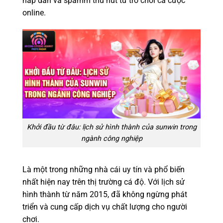
hấp dẫn và spamm thu hút từ trò chơi cá cược
online.
Khởi đầu từ đâu: lịch sử hình thành của sunwin trong
ngành công nghiệp
Là một trong những nhà cái uy tín và phổ biến
nhất hiện nay trên thị trường cá độ. Với lịch sử
hình thành từ năm 2015, đã không ngừng phát
triển và cung cấp dịch vụ chất lượng cho người
chơi.