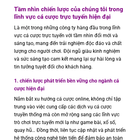
Tầm nhìn chiến lược của chúng tôi trong
lĩnh vực cá cược trực tuyến hiện đại
Là một trong những công ty hàng đầu trong lĩnh
vực cá cược trực tuyến với tầm nhìn đổi mới và
sáng tạo, mang đến trải nghiệm độc đáo và chất
lượng cho người chơi. Đội ngũ giàu kinh nghiệm
và sức sáng tạo cam kết mang lại sự hài lòng và
tin tưởng tuyệt đối cho khách hàng.
1. chiến lược phát triển bền vững cho ngành cá
cược hiện đại
Nắm bắt xu hướng cá cược online, không chỉ tập
trung vào việc cung cấp các dịch vụ cá cược
truyền thống mà còn mở rộng sang các lĩnh vực
trò chơi trực tuyến mới lạ như game bài, xổ số,
quay hũ… Đồng thời, liên tục cập nhật và phát triển
hệ thống công nghệ tiên tiến để đảm bảo an toàn