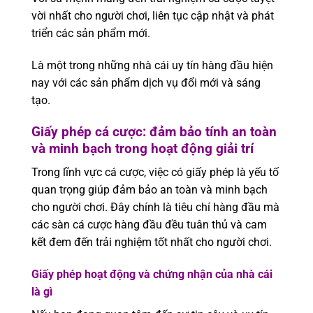
vời nhất cho người chơi, liên tục cập nhật và phát
triển các sản phẩm mới.
Là một trong những nhà cái uy tín hàng đầu hiện
nay với các sản phẩm dịch vụ đổi mới và sáng
tạo.
Giấy phép cá cược: đảm bảo tính an toàn
và minh bạch trong hoạt động giải trí
Trong lĩnh vực cá cược, việc có giấy phép là yếu tố
quan trọng giúp đảm bảo an toàn và minh bạch
cho người chơi. Đây chính là tiêu chí hàng đầu mà
các sàn cá cược hàng đầu đều tuân thủ và cam
kết đem đến trải nghiệm tốt nhất cho người chơi.
Giấy phép hoạt động và chứng nhận của nhà cái
là gì