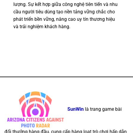
lượng. Sự kết hợp giữa công nghệ tiên tiến và nhu
cầu người tiêu dùng tạo nền tảng vững chắc cho
phát triển bền vững, nâng cao uy tín thương hiệu
và trải nghiệm khách hàng.
SunWin
là trang game bài
đổi thưởng hàng đầu, cung cấp hàng loạt trò chơi hấp dẫn